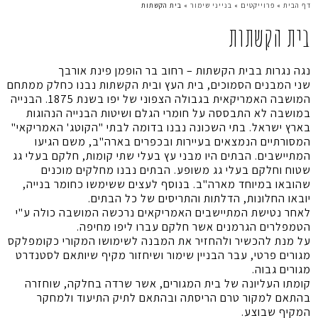
דף הבית
»
פרוייקטים
»
בנייני שימור
»
בית הקשתות
בית הקשתות
נגה נגרות בבית הקשתות – רחוב בר הופמן פינת אורבך
שני המבנים הסמוכים, בית העץ ובית הקשתות נבנו כחלק ממתחם
המושבה האמריקאית בגבולה הצפוני של יפו בשנת 1875. הבנייה
במושבה לא התבססה על חומרי הגלם ושיטות הבנייה הנהוגות
בארץ ישראל. בתי השכונה נבנו בדומה לבתי "הקוטג' האמריקאי"
המסורתיים הנמצאים בעיירות ובכפרים בארה"ב, משם הגיעו
המתיישבים. הבתים היו מבני עץ בעלי שתי קומות, חלקם בעלי גג
שטוח וחלקם בעלי גג משופע. הבתים נבנו מחלקים מוכנים
שהובאו במיוחד מארה"ב. בנוסף לעצים ששימשו כחומר בנייה,
יובאו החלונות, הדלתות והתריסים של כל הבתים.
לאחר נטישת המתיישבים האמריקאים נרכשה המושבה כולה ע"י
הטמפלרים הגרמנים אשר חלקם עברו ליפו מחיפה.
על מנת להכשיר ולהחזיר את המבנה לשימושו המקורי כקומפלקס
מגורים פרטי, עבר הבניין שימור ושיחזור מקיף שיותאם לסטנדרט
מגורים גבוה.
קומתו העליונה של בית המגורים, אשר שרדה בחלקה, שוחזרה
בהתאם למקור טרם הריסתה ובהתאם לתיק התיעוד ולמחקר
המקיף שבוצע.