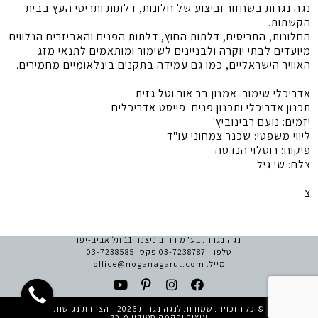
נגה נגרות בשחזור וביצוע של חלונות, דלתות ותריסי העץ בבית
הקשתות.
החלונות, התריסים, דלתות החוץ, דלתות הפנים והאביזרים הנלווים
מיועדים לבתי יוקרה ולבניינים לשימור ומותאמים לתנאי מזג
האוויר הישראליים, כמו גם עמידה בתקנים בינלאומיים מחמירים.
אדריכלי שימור: אמנון בר אור וטל גזית
תכנון אדריכלי ותכנון פנים: פייסט אדריכלים
יזמים: נועם רבינוביץ'
ליווי משפטי: שכנר צמחוני עו"ד
פיקוח: רוטלוי הנדסה
צלם: שי גיל
צ
נגה נגרות בע"מ רחוב ניצנה 11 תל אביב-יפו
טלפון:
03-7238787
פקס: 03-7238585
מייל:
office@noganagarut.com
© כל הזכויות שמורות לנגה נגרות 2026 -
הצהרת נגישות
עיצוב והקמה
סטודיו מיכל