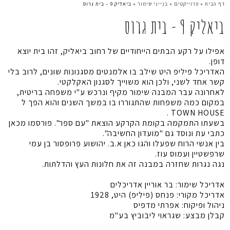
דף הבית
»
פרוייקטים
»
בנייני שימור
»
ביאליק 9 – בית גרוס
ביאליק 9 - בית גרוס
אפילו על רקע הבתים הייחודיים של רחוב ביאליק, זהו בית יוצא
דופן.
האדריכל פיליפ היט שילב בו אלמנטים מסגנונות שונים, לרוב בלי
קשר אחד לשני, ולכן הוא משוייך לסגנון האקלקטי.
לאחרונה עבר המבנה שימור מקיף ונרכש ע"י משפחה בריטית,
במקום כמה משפחות שהתגוררו בו במשך השנים והוא הפך ל
TOWN HOUSE .
בשעתו התמקמה בקומת הקרקע הוצאת "עם ספר". פורסמו מכאן
כתבי עת ונוסד גם "מועדון החשיבה".
בין אנשי הרוח שפעלו והגו כאן א.ב. יהושוע פרופסור בן עמי
שרפשטיין ועמוס עוז.
נגה נגרות שחזרה במבנה זה את חלונות העץ והדלתות.
אדריכל שימור: בר אוריין אדריכלים
אדריכל מקורי: פנחס (פיליפ) היט, 1928
ניהול ופיקוח: אפרתי מדפיס
קבלן מבצע: שגראוי ליבוביץ בע"מ