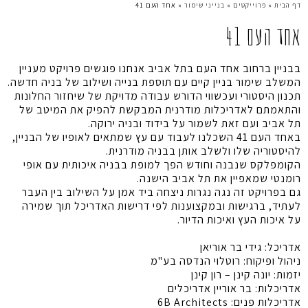
דף הבית
»
פרוייקטים
»
בנייני שימור
»
אחד העם 41
אחד העם 41
בבניין ברחוב אחד העם בתל אביב אנחנו פוגשים פרויקט מעניין
המשלב שימור בניין קיים עם תוספת בנייה ושילוב של בניה חדשה.
תכנון היסטורי ועכשווי הדורש עבודה מדויקת של שיחזור החלונות
והתאמתם לאדריכלות מודרנית המבקשת להפיק את המיטב של
תל אביב ועם זאת לשמור על בידוד ובניה ירוקה.
באחד העם 41 השכלנו לעבוד עם עץ שמתאים לאופיו של הבניין,
להיסטוריה שלו ולשלב אותן בבניה מודרנית.
הקומפלקס שנבנה וחודש הפך למופת בבניה איכותית עם אופי
רומנטי שמאפיין את תל אביב הישנה.
גם בפרויקט זה נגה נגרות ניצחה ביד אמן על השילוב בין העבר
לעתיד, ברגישות ובמקצוענות לפי דרישות האדריכל תוך שמירה
על איכות העץ ואיכות הדיור.
אדריכל: גידי בר אוריאן
ניהול ופיקוח: רוטלוי הנדסה בע"מ
יזמות: יונה קינן – רון קינן
אדריכלות: בר אוריין אדריכלים
אדריכלות פנים: 6B Architects