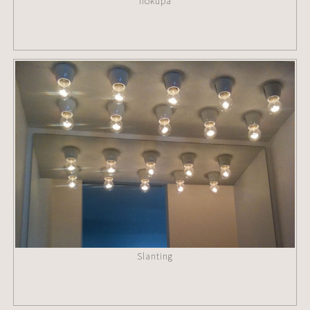
Ifökupa
Slanting